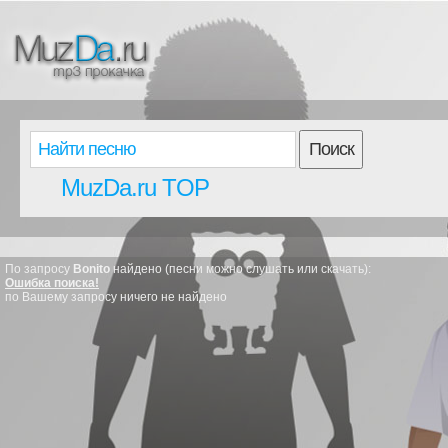
Поиск
MuzDa.ru TOP
По запросу
Bonito
найдено (песни можно слушать или скачать):
Ошибка поиска!
по Вашему запросу ничего не найдено