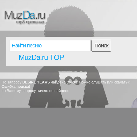
Поиск
MuzDa.ru TOP
По запросу
DESIRE YEARS
найдено (песни можно слушать или скачать):
Ошибка поиска!
по Вашему запросу ничего не найдено