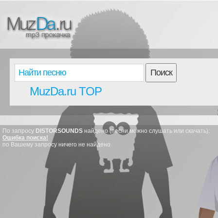
Поиск
MuzDa.ru TOP
По запросу
DISTORSOUNDS
найдено (песни можно слушать или скачать):
Ошибка поиска!
по Вашему запросу ничего не найдено