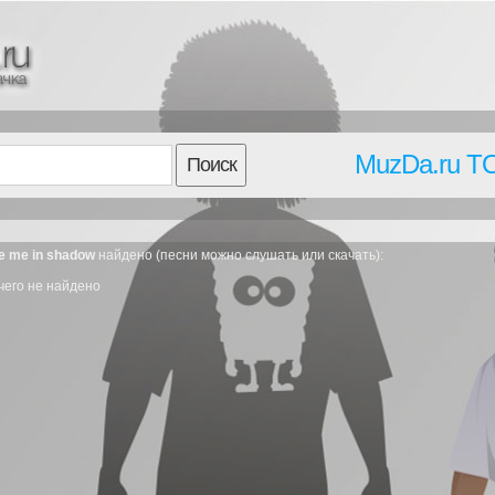
MuzDa.ru T
Поиск
ee me in shadow
найдено (песни можно слушать или скачать):
чего не найдено