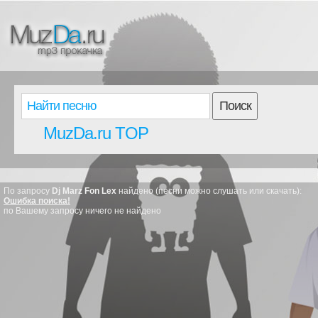
Поиск
MuzDa.ru TOP
По запросу
Dj Marz Fon Lex
найдено (песни можно слушать или скачать):
Ошибка поиска!
по Вашему запросу ничего не найдено