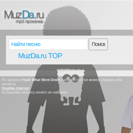
Поиск
MuzDa.ru TOP
По запросу
Foals What Went Down
найдено (песни можно слушать или
скачать):
Ошибка поиска!
по Вашему запросу ничего не найдено