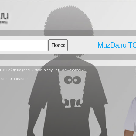
MuzDa.ru T
Поиск
TBB
найдено (песни можно слушать или скачать):
чего не найдено