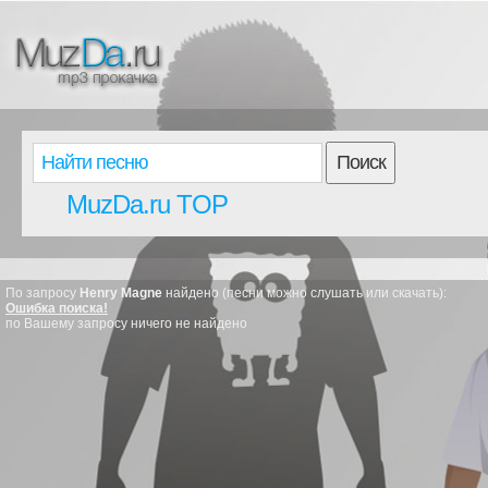
Поиск
MuzDa.ru TOP
По запросу
Henry Magne
найдено (песни можно слушать или скачать):
Ошибка поиска!
по Вашему запросу ничего не найдено