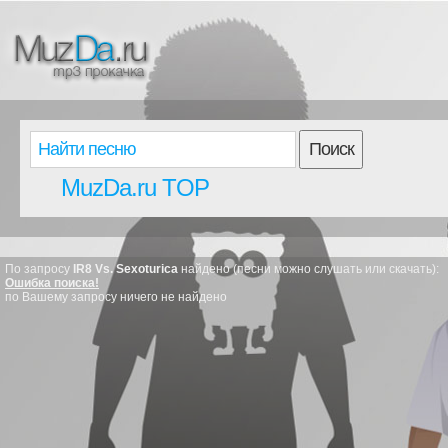
Поиск
MuzDa.ru TOP
По запросу
IR8 Vs. Sexoturica
найдено (песни можно слушать или скачать):
Ошибка поиска!
по Вашему запросу ничего не найдено