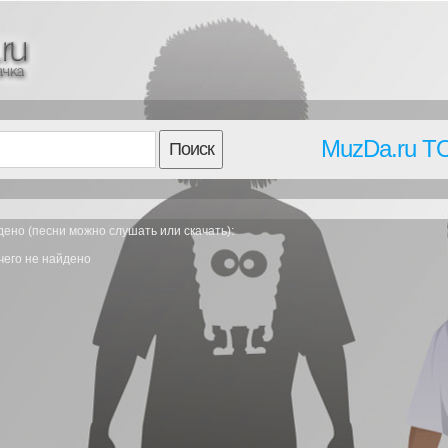
MuzDa.ru T
Поиск
ено (песни можно слушать или скачать):
чего не найдено