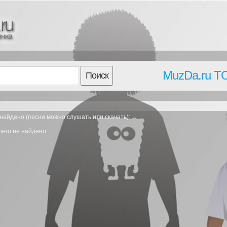
MuzDa.ru T
Поиск
найдено (песни можно слушать или скачать):
чего не найдено