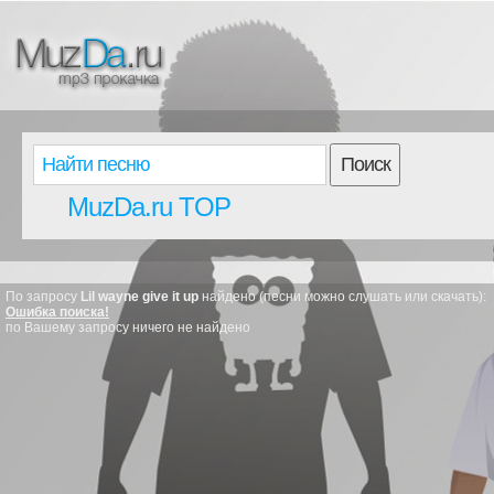
Поиск
MuzDa.ru TOP
По запросу
Lil wayne give it up
найдено (песни можно слушать или скачать):
Ошибка поиска!
по Вашему запросу ничего не найдено