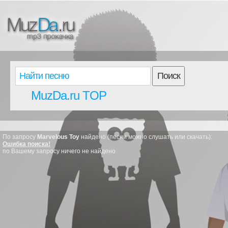
Поиск
MuzDa.ru TOP
По запросу
Marvelous Toy
найдено (песни можно слушать или скачать):
Ошибка поиска!
по Вашему запросу ничего не найдено