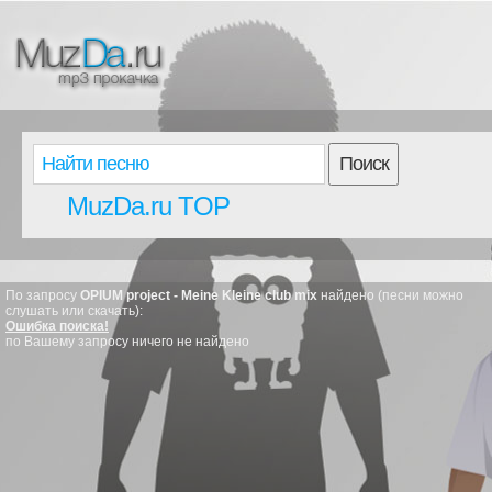
Поиск
MuzDa.ru TOP
По запросу
OPIUM project - Meine Kleine club mix
найдено (песни можно
слушать или скачать):
Ошибка поиска!
по Вашему запросу ничего не найдено