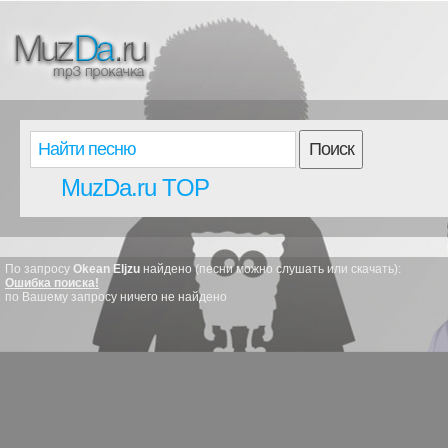
Поиск
MuzDa.ru TOP
По запросу
Okean Eljzu
найдено (песни можно слушать или скачать):
Ошибка поиска!
по Вашему запросу ничего не найдено