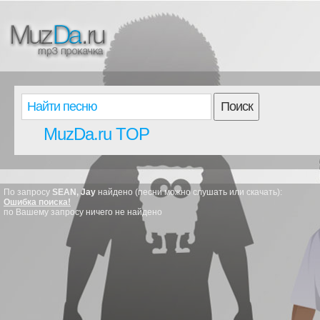
Поиск
MuzDa.ru TOP
По запросу
SEAN, Jay
найдено (песни можно слушать или скачать):
Ошибка поиска!
по Вашему запросу ничего не найдено