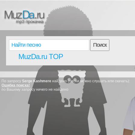
Поиск
MuzDa.ru TOP
По запросу
Serge Kashmere
найдено (песни можно слушать или скачать):
Ошибка поиска!
по Вашему запросу ничего не найдено