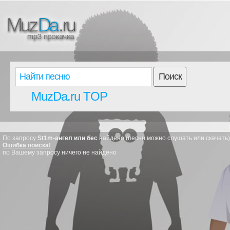
Поиск
MuzDa.ru TOP
По запросу
St1m-ангел или бес
найдено (песни можно слушать или скачать)
Ошибка поиска!
по Вашему запросу ничего не найдено