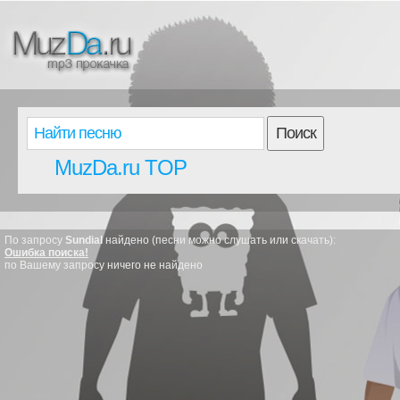
Поиск
MuzDa.ru TOP
По запросу
Sundial
найдено (песни можно слушать или скачать):
Ошибка поиска!
по Вашему запросу ничего не найдено