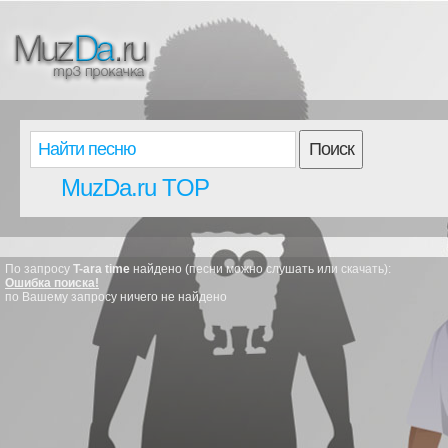
Поиск
MuzDa.ru TOP
По запросу
T-ara time
найдено (песни можно слушать или скачать):
Ошибка поиска!
по Вашему запросу ничего не найдено