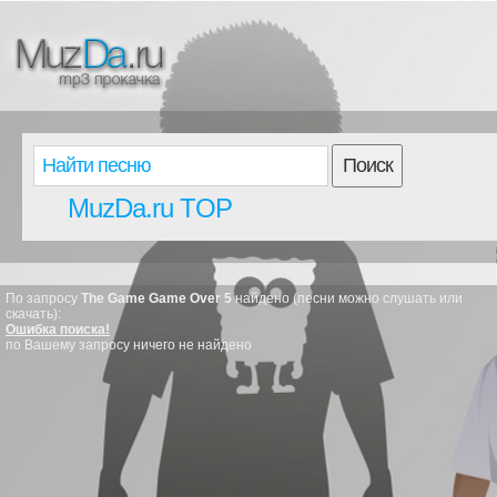
Поиск
MuzDa.ru TOP
По запросу
The Game Game Over 5
найдено (песни можно слушать или
скачать):
Ошибка поиска!
по Вашему запросу ничего не найдено