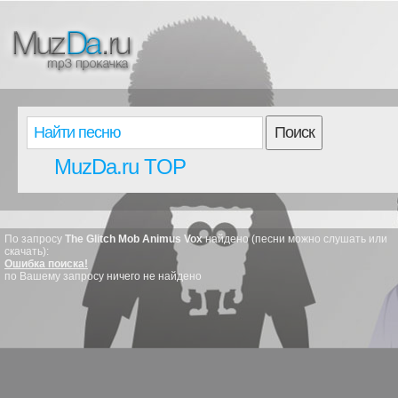
Поиск
MuzDa.ru TOP
По запросу
The Glitch Mob Animus Vox
найдено (песни можно слушать или
скачать):
Ошибка поиска!
по Вашему запросу ничего не найдено