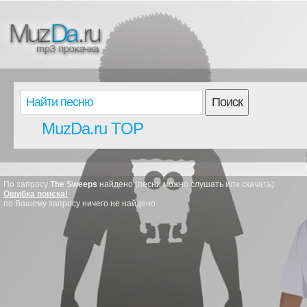
Поиск
MuzDa.ru TOP
По запросу
The Sweeps
найдено (песни можно слушать или скачать):
Ошибка поиска!
по Вашему запросу ничего не найдено