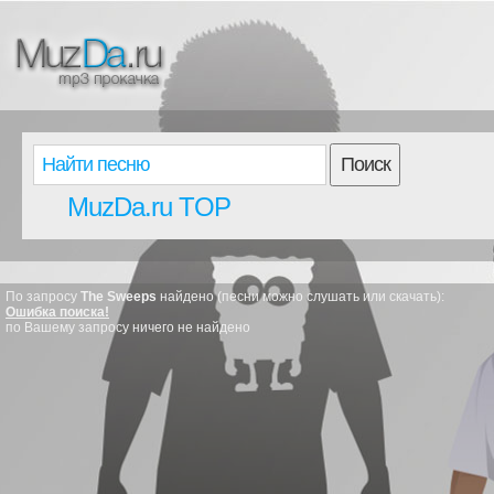
Поиск
MuzDa.ru TOP
По запросу
The Sweeps
найдено (песни можно слушать или скачать):
Ошибка поиска!
по Вашему запросу ничего не найдено