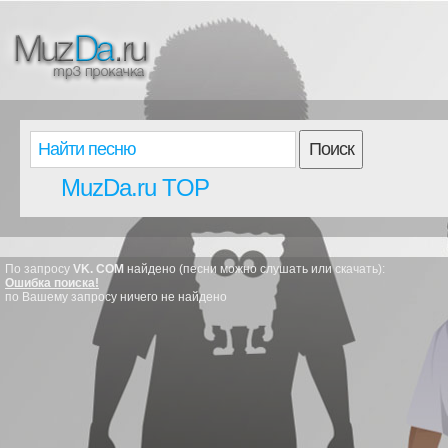
Поиск
MuzDa.ru TOP
По запросу
VK. COM
найдено (песни можно слушать или скачать):
Ошибка поиска!
по Вашему запросу ничего не найдено