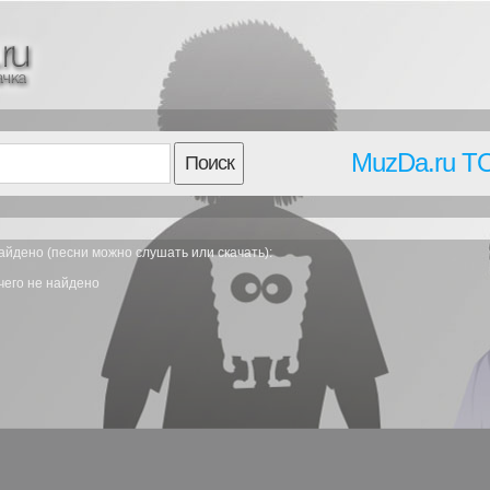
MuzDa.ru T
Поиск
айдено (песни можно слушать или скачать):
чего не найдено