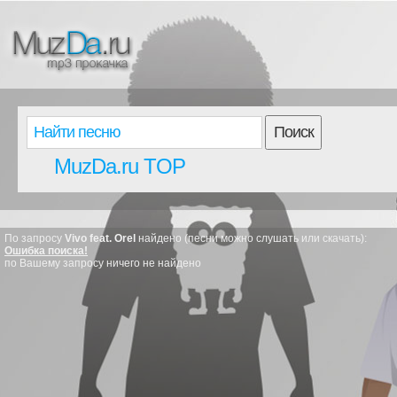
Поиск
MuzDa.ru TOP
По запросу
Vivo feat. Orel
найдено (песни можно слушать или скачать):
Ошибка поиска!
по Вашему запросу ничего не найдено