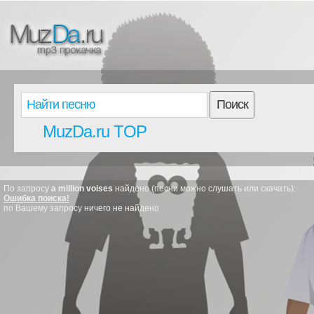
Поиск
MuzDa.ru TOP
По запросу
a million voises
найдено (песни можно слушать или скачать):
Ошибка поиска!
по Вашему запросу ничего не найдено