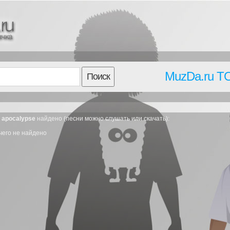
MuzDa.ru T
Поиск
o apocalypse
найдено (песни можно слушать или скачать):
чего не найдено