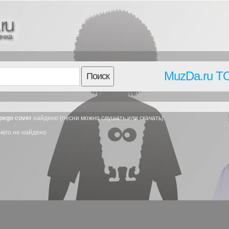
MuzDa.ru T
Поиск
 pego cover
найдено (песни можно слушать или скачать):
чего не найдено