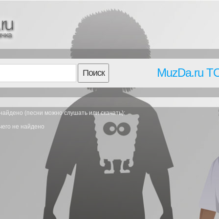
MuzDa.ru T
Поиск
найдено (песни можно слушать или скачать):
чего не найдено