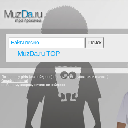
Поиск
MuzDa.ru TOP
По запросу
girls just
найдено (песни можно слушать или скачать):
Ошибка поиска!
по Вашему запросу ничего не найдено