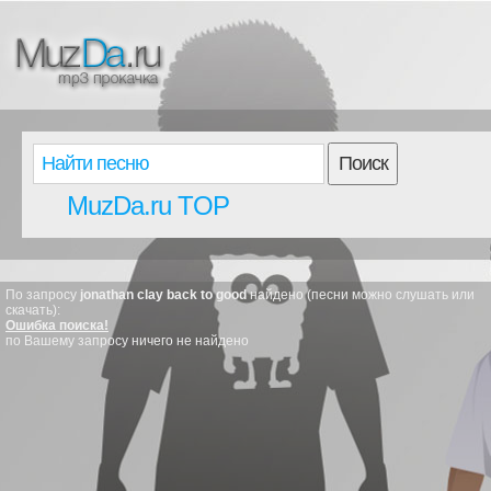
Поиск
MuzDa.ru TOP
По запросу
jonathan clay back to good
найдено (песни можно слушать или
скачать):
Ошибка поиска!
по Вашему запросу ничего не найдено