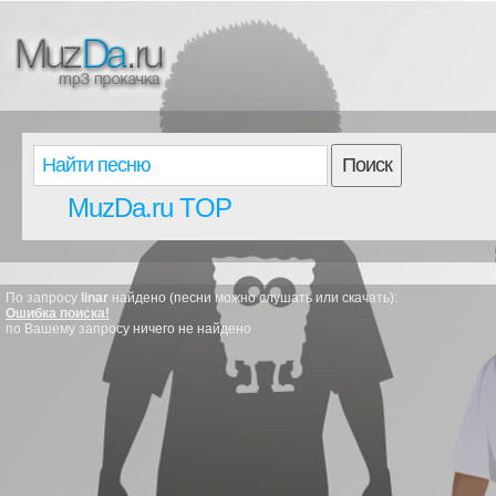
Поиск
MuzDa.ru TOP
По запросу
linar
найдено (песни можно слушать или скачать):
Ошибка поиска!
по Вашему запросу ничего не найдено