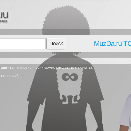
MuzDa.ru T
Поиск
ami - rain
найдено (песни можно слушать или скачать):
чего не найдено