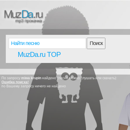
Поиск
MuzDa.ru TOP
По запросу
miwa krupin
найдено (песни можно слушать или скачать):
Ошибка поиска!
по Вашему запросу ничего не найдено