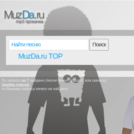
Поиск
MuzDa.ru TOP
По запросу
ps 7
найдено (песни можно слушать или скачать):
Ошибка поиска!
по Вашему запросу ничего не найдено