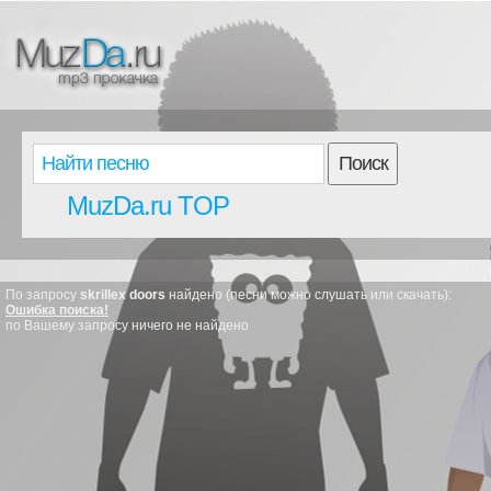
Поиск
MuzDa.ru TOP
По запросу
skrillex doors
найдено (песни можно слушать или скачать):
Ошибка поиска!
по Вашему запросу ничего не найдено