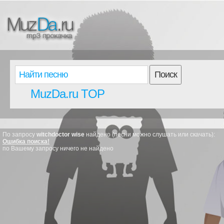
Поиск
MuzDa.ru TOP
По запросу
witchdoctor wise
найдено (песни можно слушать или скачать):
Ошибка поиска!
по Вашему запросу ничего не найдено