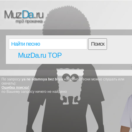
Поиск
MuzDa.ru TOP
По запросу
ya ne sdamsya bez boyu
найдено (песни можно слушать или
скачать):
Ошибка поиска!
по Вашему запросу ничего не найдено